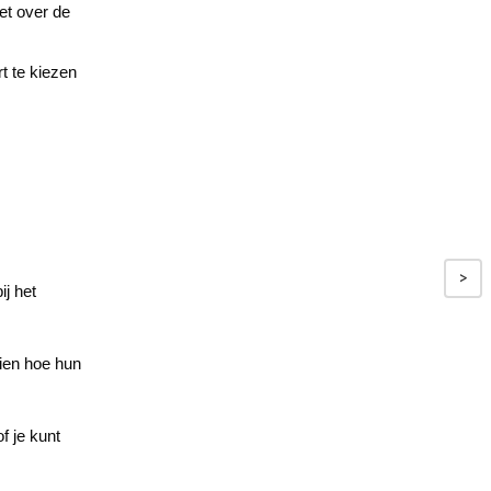
et over de
rt te kiezen
>
ij het
zien hoe hun
f je kunt