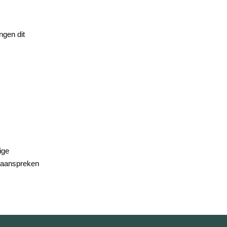
ngen dit
ige
jk aanspreken