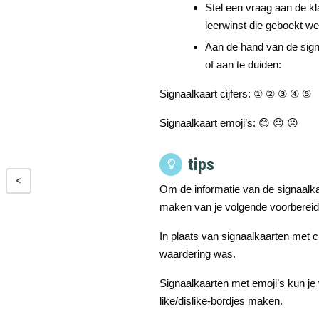
Stel een vraag aan de kl
leerwinst die geboekt we
Aan de hand van de signaa
of aan te duiden:
Signaalkaart cijfers:
①
②
③
④
⑤
Signaalkaart emoji’s: 😊
😐 ☹️
tips
<
Om de informatie van de signaalkaa
maken van je volgende voorbereidi
In plaats van signaalkaarten met c
waardering was.
Signaalkaarten met emoji’s kun je 
like/dislike-bordjes maken.