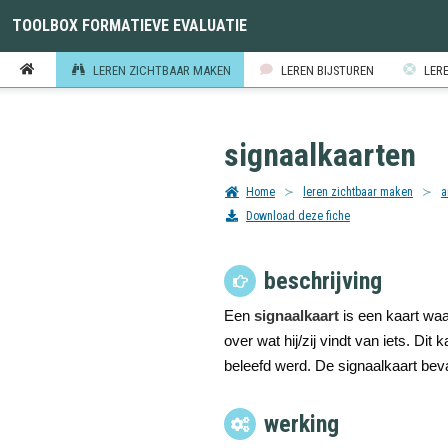
TOOLBOX FORMATIEVE EVALUATIE
LEREN ZICHTBAAR MAKEN
LEREN BIJSTUREN
LERE
signaalkaarten
Home
leren zichtbaar maken
a
Download deze fiche
beschrijving
Een
signaalkaart
is een kaart waa
over wat hij/zij vindt
van iets. Dit 
beleefd werd. De signaalkaart beva
werking